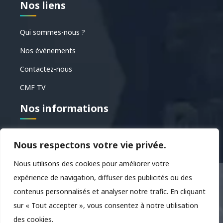
Nos liens
Qui sommes-nous ?
Nos événements
Contactez-nous
CMF TV
Nos informations
39 Avenue Alphone Daudet, 84130 Le Pontet
Nous respectons votre vie privée.
Nous utilisons des cookies pour améliorer votre
Mentions légales
Politique de confidentialité
expérience de navigation, diffuser des publicités ou des
contenus personnalisés et analyser notre trafic. En cliquant
© 2025 - RPF Evenements - Site par
Agence Wecom -
sur « Tout accepter », vous consentez à notre utilisation
création de site internet sur mesure
des cookies.